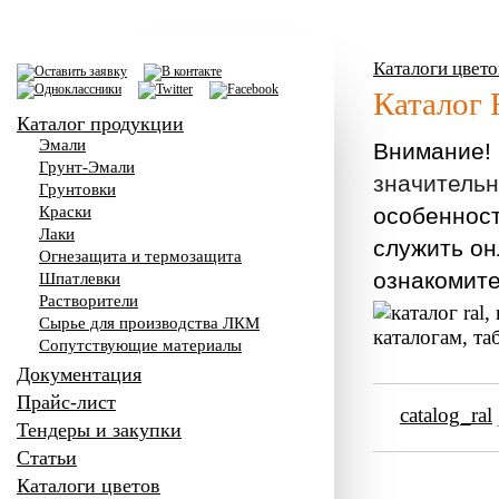
Каталоги цвето
Каталог
Каталог продукции
Эмали
Внимание! 
Грунт-Эмали
значительн
Грунтовки
Краски
особенност
Лаки
служить он
Огнезащита и термозащита
ознакомите
Шпатлевки
Растворители
Сырье для производства ЛКМ
Сопутствующие материалы
Документация
Прайс-лист
catalog_ral
Тендеры и закупки
Статьи
Каталоги цветов