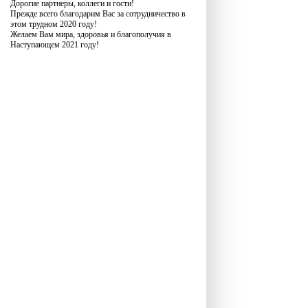
Дорогие партнеры, коллеги и гости!
Прежде всего благодарим Вас за сотрудничество в
этом трудном 2020 году!
Желаем Вам мира, здоровья и благополучия в
Наступающем 2021 году!