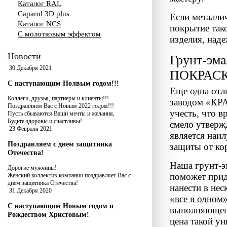
Каталог RAL
Caparol 3D plus
Если металли
Каталог NCS
покрытие так
С молотковым эффектом
изделия, над
Новости
Грунт-эма
30 Декабря 2021
ПОКРАСКИ
С наступающим Нолвым годом!!!
Еще одна отл
Коллеги, друзья, партнеры и клиенты!!!
заводом «КРА
Поздравляем Вас с Новым 2022 годом!!!
учесть, что 
Пусть сбываются Ваши мечты и желания,
Будьте здоровы и счастливы!
смело утверж
23 Февраля 2021
является наи
Поздравляем с днем защитника
защиты от ко
Отечества!
Наша грунт-эм
Дорогие мужчины!
поможет прид
Женский коллектив компании поздравляет Вас с
днем защитника Отечества!
нанести в нес
31 Декабря 2020
«все в одном
С наступающим Новым годом и
выполняющего
Рождеством Христовым!
цена такой у