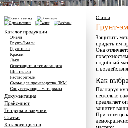
Статьи
Грунт-эм
Каталог продукции
Защитить мет
Эмали
Грунт-Эмали
придать им п
Грунтовки
Она отличает
Краски
поверхностям
Лаки
подобный мат
Огнезащита и термозащита
и воздействия
Шпатлевки
Растворители
Как выбра
Сырье для производства ЛКМ
Сопутствующие материалы
Планируя куп
несколько в
Документация
предлагает о
Прайс-лист
защитит ваши
Тендеры и закупки
При этом цен
Статьи
демократично
Каталоги цветов
мастеру.